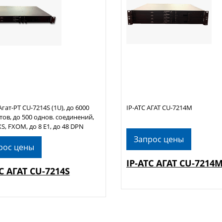
гат-РТ CU-7214S (1U), до 6000
IP-АТС АГАТ CU-7214M
ов, до 500 однов. соединений,
XS, FXOМ, до 8 Е1, до 48 DPN
Запрос цены
рос цены
IP-АТС АГАТ CU-7214
С АГАТ CU-7214S