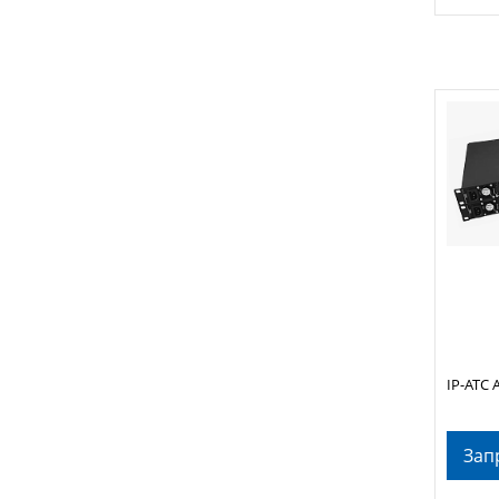
IP-АТС 
Зап