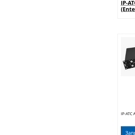
IP-А
(Ente
IP-АТС 
Зап