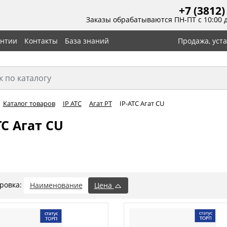
+7 (3812)
Заказы обрабатываются ПН-ПТ с 10:00 
антии
Контакты
База знаний
Продажа, уст
Каталог товаров
IP АТС
Агат РТ
IP-АТС Агат CU
ТС Агат CU
ровка:
Наименование
Цена