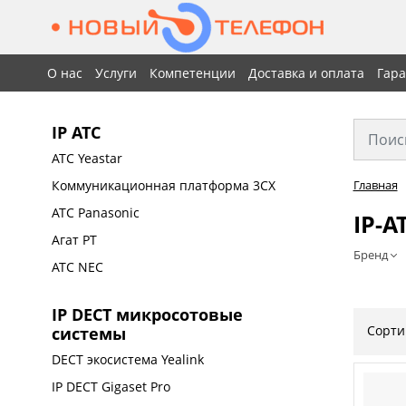
О нас
Услуги
Компетенции
Доставка и оплата
Гар
IP АТС
АТС Yeastar
Коммуникационная платформа 3CX
Главная
АТС Panasonic
IP-А
Агат РТ
Бренд
АТС NEC
IP DECT микросотовые
Сорти
системы
DECT экосистема Yealink
IP DECT Gigaset Pro