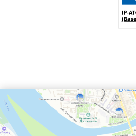
IP-А
(Base