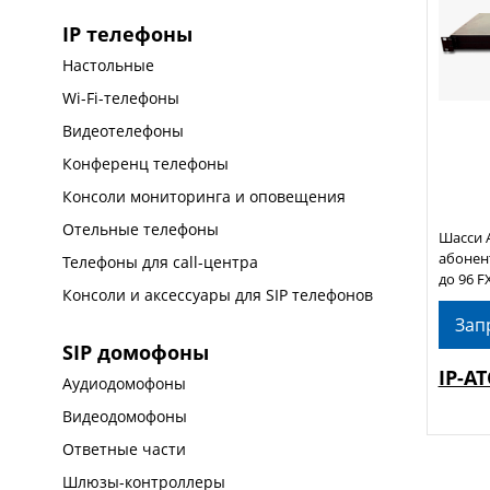
IP телефоны
Настольные
Wi-Fi-телефоны
Видеотелефоны
Конференц телефоны
Консоли мониторинга и оповещения
Отельные телефоны
Шасси А
абонент
Телефоны для call-центра
до 96 F
Консоли и аксессуары для SIP телефонов
Зап
SIP домофоны
IP-АТ
Аудиодомофоны
Видеодомофоны
Ответные части
Шлюзы-контроллеры