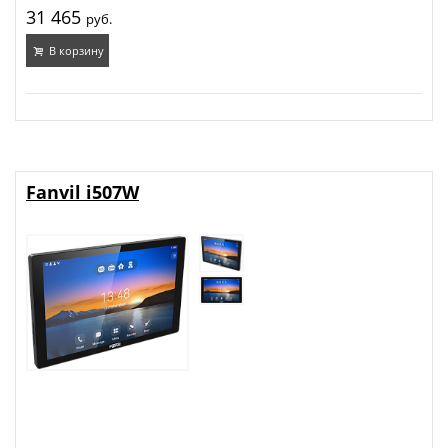
31 465
руб.
В корзину
Fanvil i507W