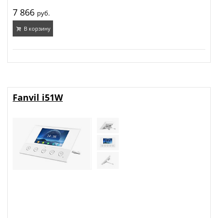
7 866
руб.
В корзину
Fanvil i51W