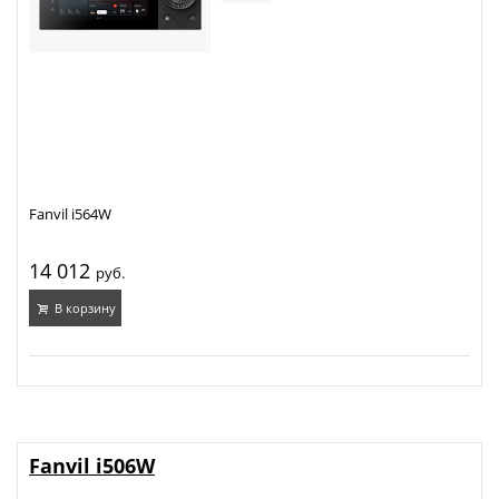
Fanvil i564W
14 012
руб.
В корзину
Fanvil i506W