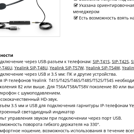
Указана ориентировочная 
менеджером
Есть возможность взять н
ности
дключение через USB-разъем к телефонам:
SIP-T41S
,
SIP-T42S
,
S
P-T46U
,
Yealink SIP-T48U
,
Yealink SIP-T57W
,
Yealink SIP-T54W
,
Yeali
дключение через USB и 3.5 мм: ПК и другие устройства.
я IP-телефонов Yealink T41S/T42S/T46S/T48S/T52S/T54S необхо
коления 82 или выше. Для T56A/T58A/T58V поколение 80 или вы
крофон с шумоподавлением.
сококачественный HD-звук.
зъём 3.5 мм и USB для подключения гарнитуры IP-телефонам Ye
троенный светодиодный индикатор
льт управления звуком при подключении через порт USB.
зможность поворота гибкого держателя на 330°.
мфортное ношение, возможность использования в течение всег