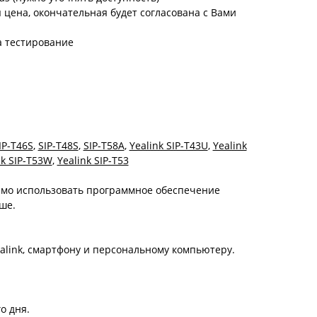
цена, окончательная будет согласована с Вами
а тестирование
IP-T46S
,
SIP-T48S
,
SIP-T58A
,
Yealink SIP-T43U
,
Yealink
nk SIP-T53W
,
Yealink SIP-T53
димо использовать программное обеспечение
ше.
alink, смартфону и персональному компьютеру.
о дня.