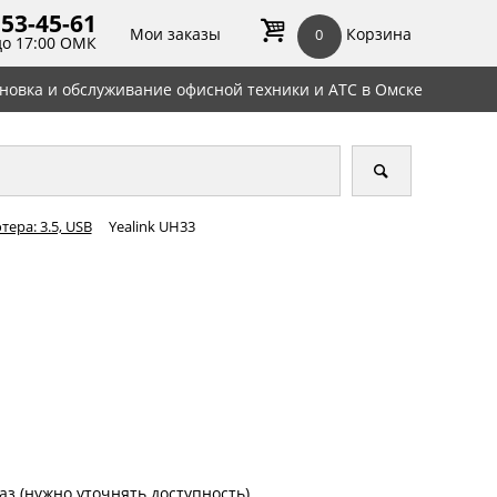
 53-45-
61
Мои заказы
Корзина
0
до 17:00 ОМК
ановка и обслуживание офисной техники и АТС в Омске
ера: 3.5, USB
Yealink UH33
аз (нужно уточнять доступность)