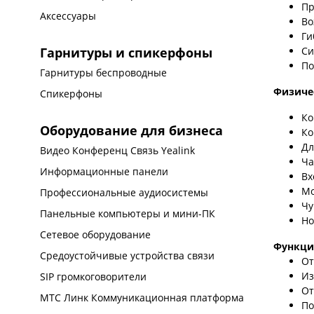
Пр
Аксессуары
Во
Ги
Си
Гарнитуры и спикерфоны
По
Гарнитуры беспроводные
Физиче
Спикерфоны
Ко
Оборудование для бизнеса
Ко
Дл
Видео Конференц Связь Yealink
Ча
Информационные панели
Вх
Мо
Профессиональные аудиосистемы
Чу
Панельные компьютеры и мини-ПК
Но
Сетевое оборудование
Функци
Средоустойчивые устройства связи
От
Из
SIP громкоговорители
От
МТС Линк Коммуникационная платформа
По