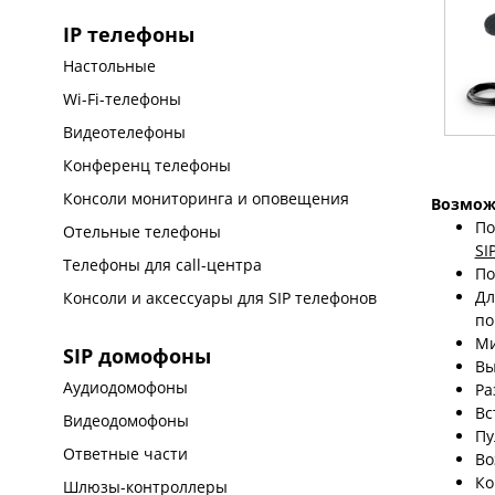
IP телефоны
Настольные
Wi-Fi-телефоны
Видеотелефоны
Конференц телефоны
Консоли мониторинга и оповещения
Возмож
По
Отельные телефоны
SI
Телефоны для call-центра
По
Дл
Консоли и аксессуары для SIP телефонов
по
Ми
SIP домофоны
Вы
Аудиодомофоны
Ра
Вс
Видеодомофоны
Пу
Ответные части
Во
Ко
Шлюзы-контроллеры