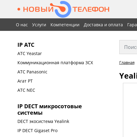
О нас
Услуги
Компетенции
Доставка и оплата
Гар
IP АТС
АТС Yeastar
Коммуникационная платформа 3CX
Главная
АТС Panasonic
Yeal
Агат РТ
АТС NEC
IP DECT микросотовые
системы
DECT экосистема Yealink
IP DECT Gigaset Pro