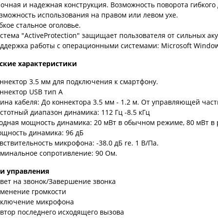
очная и надежная конструкция. Возможность поворота гибкого 
зможность использования на правом или левом ухе.
бкое стальное оголовье.
стема "ActiveProtection" защищает пользователя от сильных аку
ддержка работы с операционными системами: Microsoft Window
ские характеристики
ннектор 3.5 мм для подключения к смартфону.
ннектор USB тип A
ина кабеля: До коннектора 3.5 мм - 1.2 м. От управляющей части
стотный диапазон динамика: 112 Гц -8.5 кГц
одная мощность динамика: 20 мВт в обычном режиме, 80 мВт в
щность динамика: 96 дБ
вствительность микрофона: -38.0 дБ re. 1 В/Па.
минальное сопротивление: 90 Ом.
и управления
вет на звонок/Завершение звонка
менение громкости
ключение микрофона
втор последнего исходящего вызова