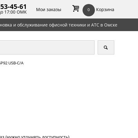
 53-45-
61
Мои заказы
Корзина
0
до 17:00 ОМК
ановка и обслуживание офисной техники и АТС в Омске
SP92 USB-C/A
аз (нужно уточнять доступность)