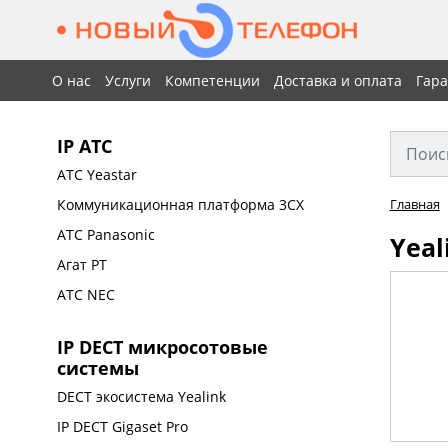
О нас
Услуги
Компетенции
Доставка и оплата
Гар
IP АТС
АТС Yeastar
Коммуникационная платформа 3CX
Главная
АТС Panasonic
Yeal
Агат РТ
АТС NEC
IP DECT микросотовые
системы
DECT экосистема Yealink
IP DECT Gigaset Pro