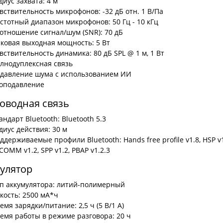
диус захвата: 4 м
вствительность микрофонов: -32 дБ отн. 1 В/Па
стотный диапазон микрофонов: 50 Гц - 10 кГц
отношение сигнал/шум (SNR): 70 дБ
ковая выходная мощность: 5 Вт
вствительность динамика: 80 дБ SPL @ 1 м, 1 Вт
лнодуплексная связь
давление шума с использованием ИИ
оподавление
оводная связь
андарт Bluetooth: Bluetooth 5.3
диус действия: 30 м
ддерживаемые профили Bluetooth: Hands free profile v1.8, HSP v1.2
COMM v1.2, SPP v1.2, PBAP v1.2.3
улятор
п аккумулятора: литий-полимерный
кость: 2500 мА*ч
емя зарядки/питание: 2,5 ч (5 В/1 А)
емя работы в режиме разговора: 20 ч