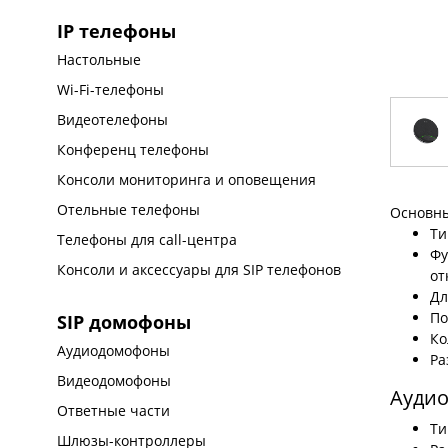
IP телефоны
Настольные
Wi-Fi-телефоны
Видеотелефоны
Конференц телефоны
Консоли мониторинга и оповещения
Отельные телефоны
Основны
Ти
Телефоны для call-центра
Фу
Консоли и аксессуары для SIP телефонов
от
Дл
По
SIP домофоны
Ко
Аудиодомофоны
Ра
Видеодомофоны
Ауди
Ответные части
Ти
Шлюзы-контроллеры