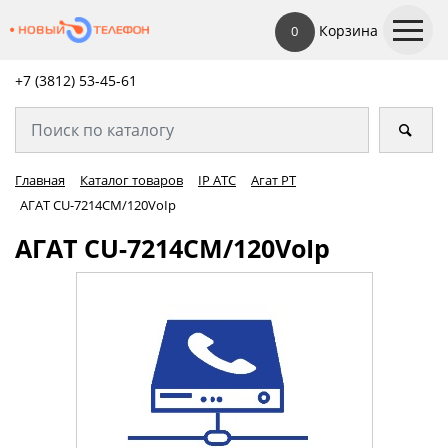
Корзина
0
+7 (3812) 53-45-
61
Главная
Каталог товаров
IP АТС
Агат РТ
АГАТ CU-7214CM/120VoIp
АГАТ CU-7214CM/120VoIp