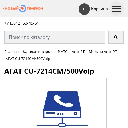
Корзина
0
+7 (3812) 53-45-
61
Главная
Каталог товаров
IP АТС
Агат РТ
Модули Агат-РТ
АГАТ CU-7214CM/500VoIp
АГАТ CU-7214CM/500VoIp