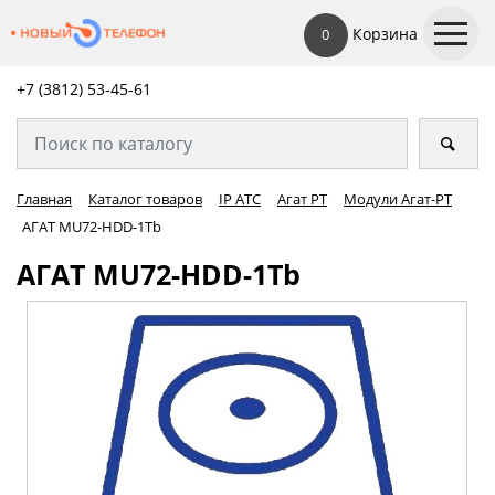
Корзина
0
+7 (3812) 53-45-
61
Главная
Каталог товаров
IP АТС
Агат РТ
Модули Агат-РТ
АГАТ MU72-HDD-1Tb
АГАТ MU72-HDD-1Tb