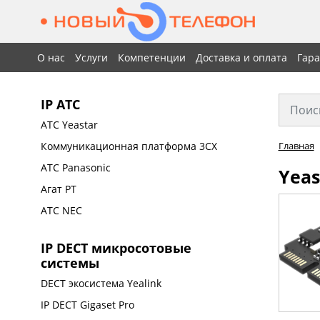
О нас
Услуги
Компетенции
Доставка и оплата
Гар
IP АТС
АТС Yeastar
Коммуникационная платформа 3CX
Главная
АТС Panasonic
Yeas
Агат РТ
АТС NEC
IP DECT микросотовые
системы
DECT экосистема Yealink
IP DECT Gigaset Pro