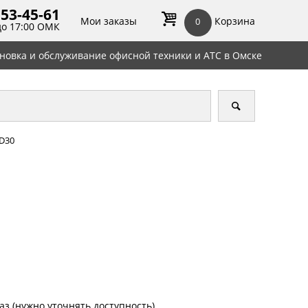
 53-45-
61
Мои заказы
Корзина
0
до 17:00 ОМК
ановка и обслуживание офисной техники и АТС в Омске
 D30
аз (нужно уточнять доступность)