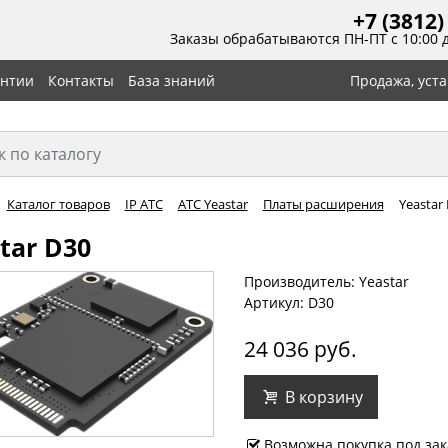
+7 (3812)
Заказы обрабатываются ПН-ПТ с 10:00 
антии
Контакты
База знаний
Продажа, уст
Каталог товаров
IP АТС
АТС Yeastar
Платы расширения
Yeastar
tar D30
Производитель: Yeastar
Артикул: D30
24 036 руб.
В корзину
Возможна покупка под зак