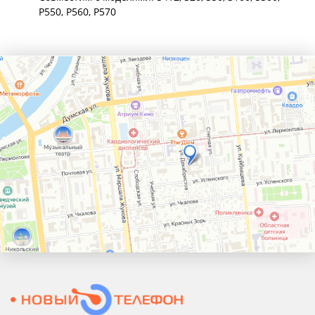
P550, P560, P570