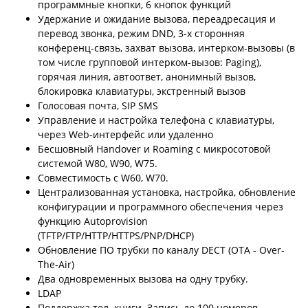
программные кнопки, 6 кнопок функций
Удержание и ожидание вызова, переадресация и
перевод звонка, режим DND, 3-х сторонняя
конференц-связь, захват вызова, интерком-вызовы (в
том числе групповой интерком-вызов: Paging),
горячая линия, автоответ, анонимный вызов,
блокировка клавиатуры, экстренный вызов
Голосовая почта, SIP SMS
Управление и настройка телефона с клавиатуры,
через Web-интерфейс или удаленно
Бесшовный Handover и Roaming с микросотовой
системой W80, W90, W75.
Совместимость с W60, W70.
Централизованная установка, настройка, обновление
конфигурации и программного обеспечения через
функцию Autoprovision
(TFTP/FTP/HTTP/HTTPS/PNP/DHCP)
Обновление ПО трубки по каналу DECT (OTA - Over-
The-Air)
Два одновременных вызова на одну трубку.
LDAP
Поддержка тел. книги. Запись до 100 номеров