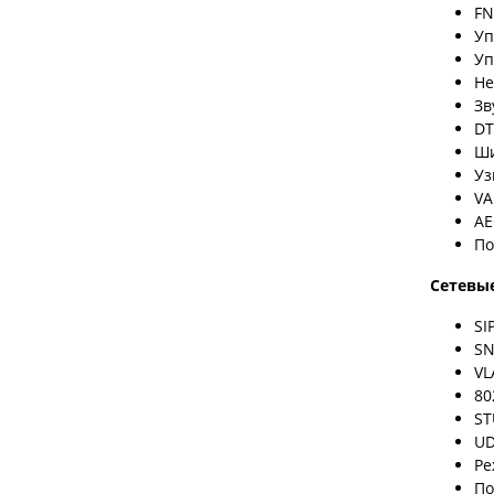
FN
Уп
Уп
Не
Зв
DT
Ши
Уз
VA
AE
По
Сетевы
SI
SN
VL
80
ST
UD
Ре
По