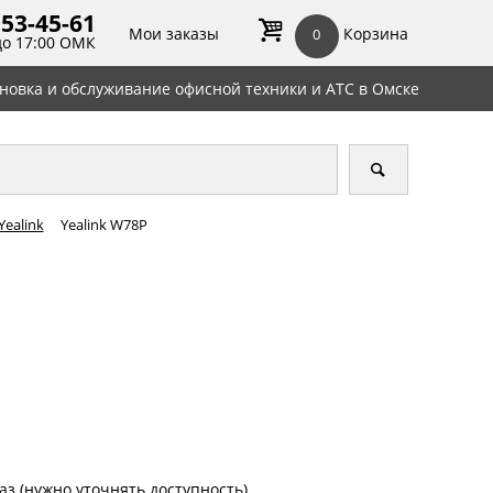
 53-45-
61
Мои заказы
Корзина
0
до 17:00 ОМК
ановка и обслуживание офисной техники и АТС в Омске
Yealink
Yealink W78P
аз (нужно уточнять доступность)