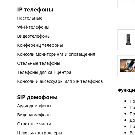
IP телефоны
Настольные
Wi-Fi-телефоны
Видеотелефоны
Конференц телефоны
Консоли мониторинга и оповещения
Отельные телефоны
Телефоны для call-центра
Консоли и аксессуары для SIP телефонов
Функци
SIP домофоны
По
Аудиодомофоны
По
По
Видеодомофоны
До
Ответные части
По
Вс
Шлюзы-контроллеры