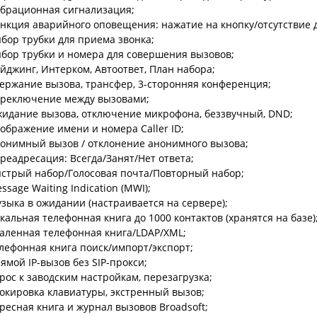
брационная сигнализация;
нкция аварийного оповещения: нажатие на кнопку/отсутствие 
бор трубки для приема звонка;
бор трубки и номера для совершения вызовов;
йджинг, Интерком, Автоответ, План набора;
ержание вызова, трансфер, 3-сторонняя конференция;
реключение между вызовами;
идание вызова, отключение микрофона, беззвучный, DND;
ображение имени и номера Caller ID;
онимный вызов / отклонение анонимного вызова;
реадресация: Всегда/Занят/Нет ответа;
стрый набор/Голосовая почта/Повторный набор;
ssage Waiting Indication (MWI);
зыка в ожидании (настраивается на сервере);
кальная телефонная книга до 1000 контактов (хранятся на базе)
аленная телефонная книга/LDAP/XML;
лефонная книга поиск/импорт/экспорт;
ямой IP-вызов без SIP-прокси;
рос к заводским настройкам, перезагрузка;
окировка клавиатуры, экстренный вызов;
ресная книга и журнал вызовов Broadsoft;