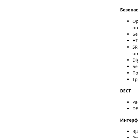
Безопас
Op
от
Бе
HT
SR
от
Di
Бе
По
Тр
DECT
Ра
DE
Интерф
RJ
Po