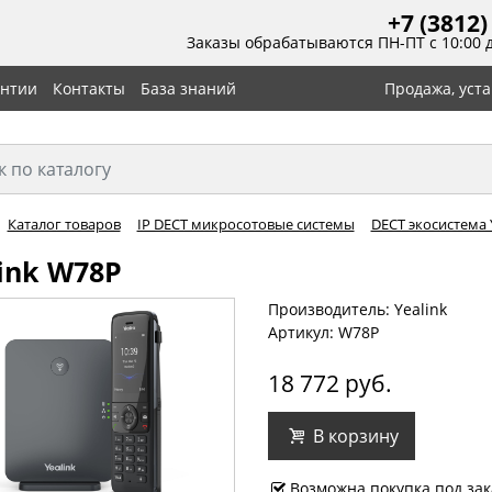
+7 (3812)
Заказы обрабатываются ПН-ПТ с 10:00 
антии
Контакты
База знаний
Продажа, уст
Каталог товаров
IP DECT микросотовые системы
DECT экосистема 
ink W78P
Производитель: Yealink
Артикул: W78P
18 772 руб.
В корзину
Возможна покупка под зак