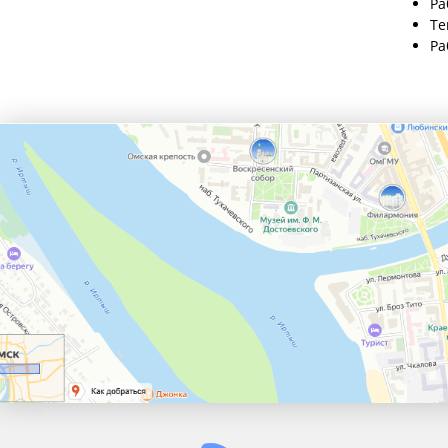
Ра
Те
Ра