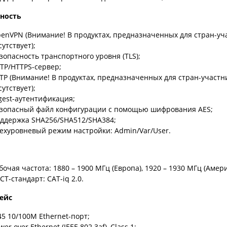
ность
enVPN (Внимание! В продуктах, предназначенных для стран-у
сутствует);
зопасность транспортного уровня (TLS);
TP/HTTPS-сервер;
TP (Внимание! В продуктах, предназначенных для стран-участ
сутствует);
gest-аутентификация;
зопасный файл конфигурации с помощью шифрования AES;
ддержка SHA256/SHA512/SHA384;
ехуровневый режим настройки: Admin/Var/User.
бочая частота: 1880 – 1900 МГц (Европа), 1920 – 1930 МГц (Амери
CT-стандарт: CAT-iq 2.0.
ейс
45 10/100M Ethernet-порт;
wer over Ethernet (IEEE 802.3af), Class 1;