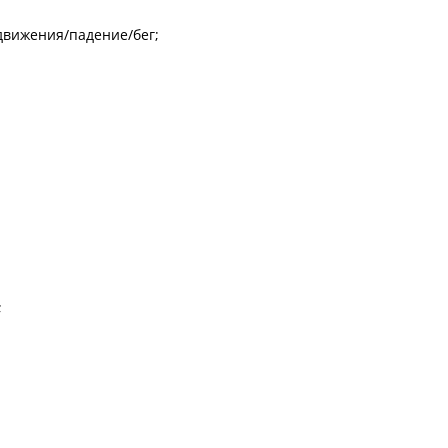
движения/падение/бег;
;