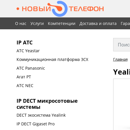
О нас
Услуги
Компетенции
Доставка и оплата
Гар
IP АТС
АТС Yeastar
Коммуникационная платформа 3CX
Главная
АТС Panasonic
Yeal
Агат РТ
АТС NEC
IP DECT микросотовые
системы
DECT экосистема Yealink
IP DECT Gigaset Pro