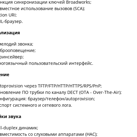
нкция синхронизации ключей Broadworks;
вместное использование вызовов (SCA);
tion URI;
L-браузер.
ализация
мелодий звонка;
брооповещение;
ринсейвер;
огоязычный пользовательский интерфейс.
ение
toprovision через TFTP/FTP/HTTP/HTTPS/RPS/PnP;
новление ПО трубки по каналу DECT (OTA - Over-The-Air);
нфигурация: браузер/телефон/autoprovision;
спорт системного и сетевого лога.
йки звука
ll-duplex динамик;
вместимость со слуховыми аппаратами (HAC);