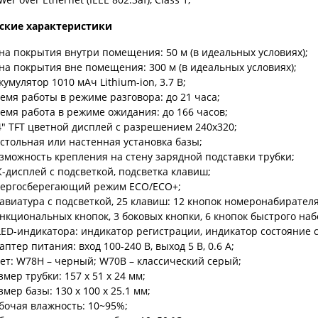
ские характеристики
на покрытия внутри помещения: 50 м (в идеальных условиях);
на покрытия вне помещения: 300 м (в идеальных условиях);
кумулятор 1010 мАч Lithium-ion, 3.7 В;
емя работы в режиме разговора: до 21 часа;
емя работа в режиме ожидания: до 166 часов;
4" TFT цветной дисплей с разрешением 240x320;
стольная или настенная установка базы;
зможность крепления на стену зарядной подставки трубки;
-дисплей с подсветкой, подсветка клавиш;
ергосберегающий режим ECO/ECO+;
авиатура с подсветкой, 25 клавиш: 12 кнопок номеронабирателя
нкциональных кнопок, 3 боковых кнопки, 6 кнопок быстрого наб
LED-индикатора: индикатор регистрации, индикатор состояние с
аптер питания: вход 100-240 В, выход 5 В, 0.6 А;
ет: W78H – черный; W70B – классический серый;
змер трубки: 157 х 51 х 24 мм;
змер базы: 130 х 100 х 25.1 мм;
бочая влажность: 10~95%;