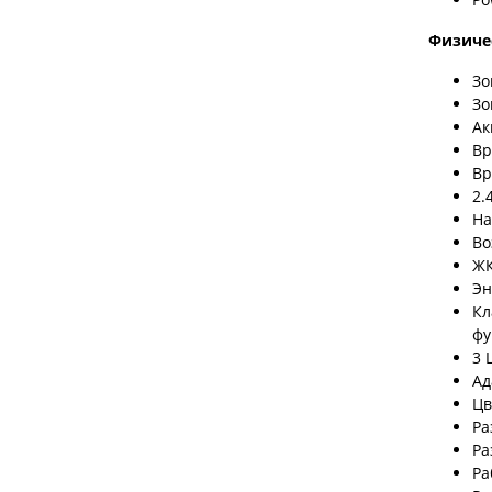
Физиче
Зо
Зо
Ак
Вр
Вр
2.
На
Во
ЖК
Эн
Кл
фу
3 
Ад
Цв
Ра
Ра
Ра