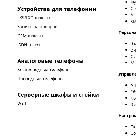
Фу
Устройства для телефонии
Со
Ac
FXS/FXO шлюзы
XM
Запись разговоров
Персон
GSM шлюзы
9 
ISDN шлюзы
Ви
Ск
Аналоговые телефоны
Мн
Беспроводные телефоны
Управл
Проводные телефоны
Au
Об
Серверные шкафы и стойки
Ко
W&T
Эк
Настро
Fu
Со