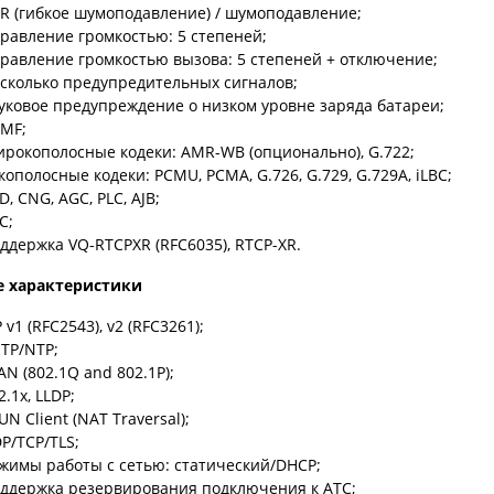
R (гибкое шумоподавление) / шумоподавление;
равление громкостью: 5 степеней;
равление громкостью вызова: 5 степеней + отключение;
сколько предупредительных сигналов;
уковое предупреждение о низком уровне заряда батареи;
MF;
рокополосные кодеки: AMR-WB (опционально), G.722;
кополосные кодеки: PCMU, PCMA, G.726, G.729, G.729A, iLBC;
D, CNG, AGC, PLC, AJB;
C;
ддержка VQ-RTCPXR (RFC6035), RTCP-XR.
е характеристики
P v1 (RFC2543), v2 (RFC3261);
TP/NTP;
AN (802.1Q and 802.1P);
2.1x, LLDP;
UN Client (NAT Traversal);
P/TCP/TLS;
жимы работы с сетью: статический/DHCP;
ддержка резервирования подключения к АТС;