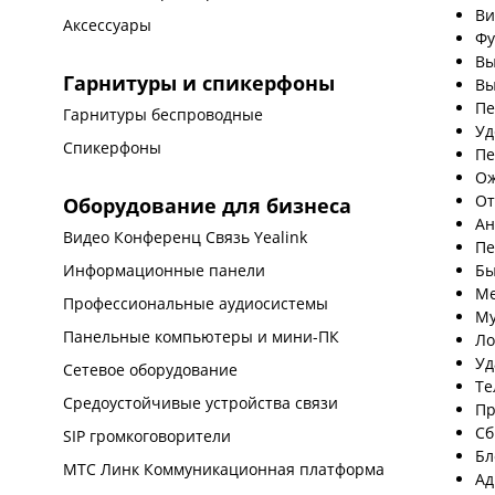
Ви
Аксессуары
Фу
Вы
Гарнитуры и спикерфоны
Вы
Пе
Гарнитуры беспроводные
Уд
Спикерфоны
Пе
Ож
От
Оборудование для бизнеса
Ан
Видео Конференц Связь Yealink
Пе
Бы
Информационные панели
Me
Профессиональные аудиосистемы
Му
Панельные компьютеры и мини-ПК
Ло
Уд
Сетевое оборудование
Те
Средоустойчивые устройства связи
Пр
Сб
SIP громкоговорители
Бл
МТС Линк Коммуникационная платформа
Ад