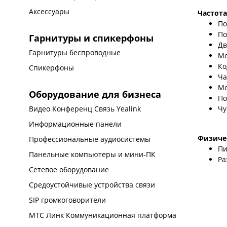
Аксессуары
Частот
По
По
Гарнитуры и спикерфоны
Дв
Гарнитуры беспроводные
Мо
Ко
Спикерфоны
Ча
Мо
Оборудование для бизнеса
По
Чу
Видео Конференц Связь Yealink
Информационные панели
Физиче
Профессиональные аудиосистемы
Пи
Панельные компьютеры и мини-ПК
Ра
Сетевое оборудование
Средоустойчивые устройства связи
SIP громкоговорители
МТС Линк Коммуникационная платформа