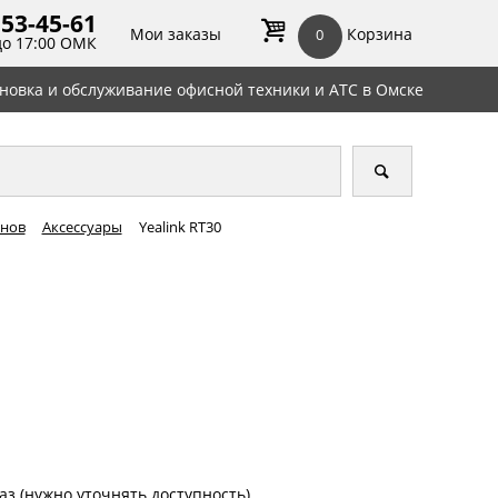
 53-45-
61
Мои заказы
Корзина
0
до 17:00 ОМК
ановка и обслуживание офисной техники и АТС в Омске
онов
Аксессуары
Yealink RT30
аз (нужно уточнять доступность)