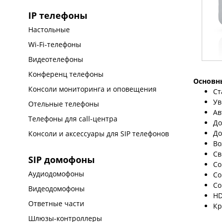
IP телефоны
Настольные
Wi-Fi-телефоны
Видеотелефоны
Конференц телефоны
Основн
Консоли мониторинга и оповещения
Ст
Ув
Отельные телефоны
Ав
Телефоны для call-центра
До
До
Консоли и аксессуары для SIP телефонов
Во
Св
SIP домофоны
Со
Аудиодомофоны
Со
Со
Видеодомофоны
HD
Ответные части
Кр
Шлюзы-контроллеры