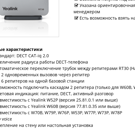
Указана ориентировочная 
менеджером
Есть возможность взять н
ые характеристики
андарт: DECT CAT-iq 2.0
еличение радиуса работы DECT-телефона
томатическое переключение трубок между репитерами RT30 (Н
 2 одновременных вызовов через репитер
 6 репитеров на одной базовой станции
зможность подключить каскадом 2 репитера (только для W60B, 
етовая индикация: питание, DECT, активный разговор
вместимость с Yealink W52P (версия 25.81.0.1 или выше)
вместимость с Yealink W60B (версия 77.81.0.35 или выше)
вместимость с W70B, W79P, W76P, W53P, W77P, W73P, W78P
 voice
епление на стену или настольная установка