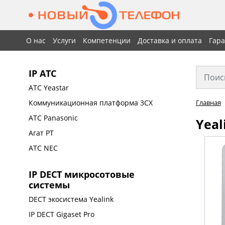
О нас
Услуги
Компетенции
Доставка и оплата
Гар
IP АТС
АТС Yeastar
Коммуникационная платформа 3CX
Главная
АТС Panasonic
Yeal
Агат РТ
АТС NEC
IP DECT микросотовые
системы
DECT экосистема Yealink
IP DECT Gigaset Pro