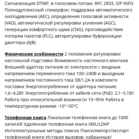
Сигнализация DTMF: в голосовом потоке, RFC 2833, SIP INFO
Полнодуплексный спикерфон; поддержка автоматического
эхоподавления (AEC), определения голосовой активности
(VAD), автоматической регулировки усиления (AGC),
генерации комфортного шума (CNG), противодействия
потерям пакетов (PLC), авторегулировки буферизации
джиттера (AJB)
Физические особенности
2 положения регулировки
настольной подставки Возможность настенного монтажа
Внешний адаптер питания от электросети с входным
напряжением переменного тока 100~240В и выходным
напряжением постоянного тока 5В/1,2А в комплекте
поставки Энергопотребление от адаптера питания:
1,6~4,2Вт Энергопотребление от кабеля сети (PoE): 2,1~5,1Вт
Работа при относительной влажности 10~95% Работа в
температурном режиме -10°~50°C
Телефонная книга
Локальная телефонная книга до 1000
записей Удалённая телефонная книга XML/LDAP
Интеллектуальные методы поиска Поиск/импорт/экспорт
телефонной книги История вызовов: набранные/