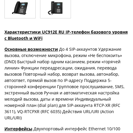
Характеристики UC912E RU IP-телефон базового уровня
с Bluetooth и WiFi
Основные возможности
До 4 SIP-аккаунтов Удержание
вызова, отключение микрофона, режим «Не беспокоить»
(DND) Быстрый набор одним касанием, режим «горячей
линии» Функции переадресации, ожидания, перевода
вызовов Повторный набор, возврат вызова, автонабор,
автоответ, прямой вызов по IP-адресу Поддержка 5-
сторонней конференции Групповое прослушивание, SMS,
экстренный вызов Ручная и автоматическая настройка
мелодий вызова, даты и времени Индивидуальный
номерной план (dial plan) для SIP-аккаунта RTCP-XR (RFC
3611), VQ-RTCPXR (RFC 6035) Действия URL/URI (Action
URL/URI)
Интерфейсы
Двухпортовый интерфейс Ethernet 10/100