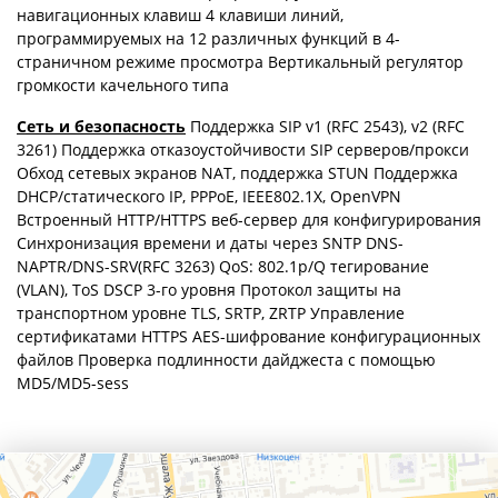
навигационных клавиш 4 клавиши линий,
программируемых на 12 различных функций в 4-
страничном режиме просмотра Вертикальный регулятор
громкости качельного типа
Сеть и безопасность
Поддержка SIP v1 (RFC 2543), v2 (RFC
3261) Поддержка отказоустойчивости SIP серверов/прокси
Обход сетевых экранов NAT, поддержка STUN Поддержка
DHCP/статического IP, PPPoE, IEEE802.1X, OpenVPN
Встроенный HTTP/HTTPS веб-сервер для конфигурирования
Синхронизация времени и даты через SNTP DNS-
NAPTR/DNS-SRV(RFC 3263) QoS: 802.1p/Q тегирование
(VLAN), ToS DSCP 3-го уровня Протокол защиты на
транспортном уровне TLS, SRTP, ZRTP Управление
сертификатами HTTPS AES-шифрование конфигурационных
файлов Проверка подлинности дайджеста с помощью
MD5/MD5-sess