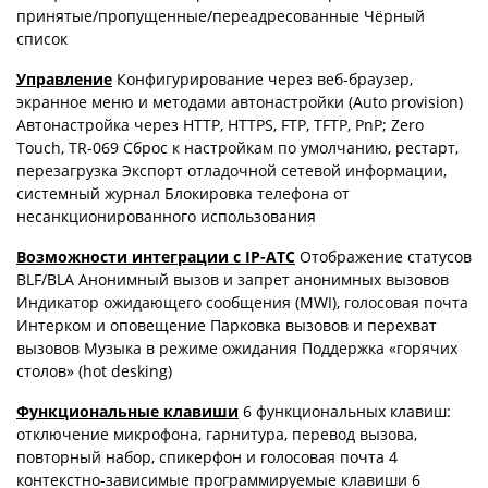
принятые/пропущенные/переадресованные Чёрный
список
Управление
Конфигурирование через веб-браузер,
экранное меню и методами автонастройки (Auto provision)
Автонастройка через HTTP, HTTPS, FTP, TFTP, PnP; Zero
Touch, TR-069 Сброс к настройкам по умолчанию, рестарт,
перезагрузка Экспорт отладочной сетевой информации,
системный журнал Блокировка телефона от
несанкционированного использования
Возможности интеграции с IP-АТС
Отображение статусов
BLF/BLA Анонимный вызов и запрет анонимных вызовов
Индикатор ожидающего сообщения (MWI), голосовая почта
Интерком и оповещение Парковка вызовов и перехват
вызовов Музыка в режиме ожидания Поддержка «горячих
столов» (hot desking)
Функциональные клавиши
6 функциональных клавиш:
отключение микрофона, гарнитура, перевод вызова,
повторный набор, спикерфон и голосовая почта 4
контекстно-зависимые программируемые клавиши 6