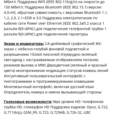
Мбит/с Поддержка WiFi (IEEE 802.11b/g/n) на скорости до
150 Мбит/с Поддержка Bluetooth (IEEE 802.15.1) версии
4.0+HS, обратная совместимость с версиями Bluetooth 1.1,
1.2, 2.0, 2.1+EDR и 3.0 Поддержка электропитания по
кабелю сети Power over Ethernet (IEEE 802.3af) 2 класса 1
разъём RJ9 (4P4C) для подключения телефонной трубки 1
разъём RJ9 (4P4C) для подключения гарнитуры
Экран и индикаторы
2,8-дюймовый графический ЖК-
экран с небесно-голубой фоновой подсветкой и
разрешением 192x64 пикселей Изумрудно-зелёный
светодиод с настраиваемым отображением питания,
режимов вызова и MWI Двухцветная (зелёный и красный
цвета) многорежимная индикация статусов клавиш линий
Интуитивный пользовательский интерфейс с
пиктограммами и программируемыми клавишами
Многоязычный интерфейс, включая русский язык
Определитель номера и имени вызывающей стороны
Голосовые возможности
Звук уровня HD: телефонная
трубка HD, спикерфон HD Поддержка кодеков: Opus, G.722,
G.711(A/μ), GSM_FR, G.723, G.729AB, G.726-32, iLBC