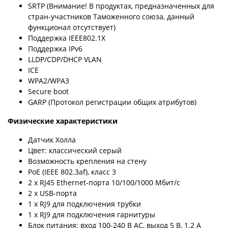
SRTP (Внимание! В продуктах, предназначенных для
стран-участников Таможенного союза, данный
функционал отсутствует)
Поддержка IEEE802.1X
Поддержка IPv6
LLDP/CDP/DHCP VLAN
ICE
WPA2/WPA3
Secure boot
GARP (Протокол регистрации общих атрибутов)
Физические характеристики
Датчик Холла
Цвет: классический серый
Возможность крепления на стену
PoE (IEEE 802.3af), класс 3
2 х RJ45 Ethernet-порта 10/100/1000 Мбит/с
2 x USB-порта
1 х RJ9 для подключения трубки
1 х RJ9 для подключения гарнитуры
Блок питания: вход 100-240 В AC, выход 5 В, 1.2 А