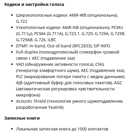
Кодеки и настройки голоса
Широкополосные кодеки: AMR-WB (опционально),
G.722
Узкополосные кодеки: AMR-NB (опционально), PCMU
(G.711μ), PCMA (G.711A), G.723.1, G.729, G.729A, G.729B,
G.729AB, G.726, iLBC
DTMF: In-band, Out-of-band (RFC2833), SIP INFO
Full-duplex (полнодуплексный) спикерфон громкой
связи с AEC (подавление эха)
VAD (обнаружение активности голоса), CNG
(генератор комфортного шума), AEC (подавление эха),
PLC (маркирование потери пакета с медиа-данными),
AJB (адаптивный буфер для голосовых пакетов), AGC
(автоматическая регулировка чувствительности
микрофона)
Acoustic Shield (технология умного шумоподавления,
разработанная Yealink)
Записные книги
Локальная записная книга до 1000 контактов