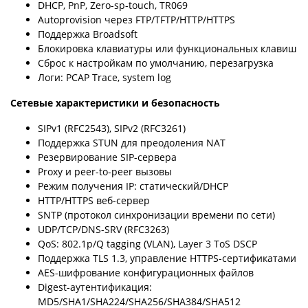
DHCP, PnP, Zero-sp-touch, TR069
Autoprovision через FTP/TFTP/HTTP/HTTPS
Поддержка Broadsoft
Блокировка клавиатуры или функциональных клавиш
Сброс к настройкам по умолчанию, перезагрузка
Логи: PCAP Trace, system log
Сетевые характеристики и безопасность
SIPv1 (RFC2543), SIPv2 (RFC3261)
Поддержка STUN для преодоления NAT
Резервирование SIP-сервера
Proxy и peer-to-peer вызовы
Режим получения IP: статический/DHCP
HTTP/HTTPS веб-сервер
SNTP (протокол синхронизации времени по сети)
UDP/TCP/DNS-SRV (RFC3263)
QoS: 802.1p/Q tagging (VLAN), Layer 3 ToS DSCP
Поддержка TLS 1.3, управление HTTPS-сертификатами
AES-шифрование конфигурационных файлов
Digest-аутентификация:
MD5/SHA1/SHA224/SHA256/SHA384/SHA512