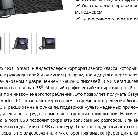
Указана ориентировочная 
менеджером
Есть возможность взять н
V52 RU - Smart IP-видеотелефон корпоративного класса, которы
как руководителей и администраторам, так и другого персонал
ач-экраном c разрешением 1280x800 пикселей, 8-ми мегапиксе
0
клона в пределах 35
. Мощный графический четырехядерный про
а при низком энергопотреблении. Это позволяет получать без
 Android 11 позволяет идти в ногу со временем в решении биз
U и расширенные функции, поддержка мультимедейных приложе
дительность труда с помощью сторонних приложений. Наличие
а, а порт USB позволит сохранять записанные разговоры или м
ния и подключить USB гарнитуру. Телефон поддерживает конфе
твовать по видеосвязи или 4-х сторонняя видеконференция в к