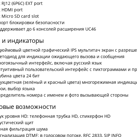
x RJ12 (6P6C) EXT port
x HDMI port
x Micro SD card slot
порт блокировки безопасности
ддерживает до 6 консолей расширения UC46
 и индикаторы
дюймовый цветной графический IPS мультитач экран c разреш
етодиод для индикации ожидающего вызова и сообщения
огоязычный интерфейс, включая русский язык
туитивный пользовательский интерфейс с пиктограммами и 
убина цвета 24 бит
ухцветная (зелёный и красный цвета) многорежимная индикаци
ои, выбор языка
ределитель номера с именем и фото вызывающей стороны
овые возможности
ук уровня HD: телефонная трубка HD, спикерфон HD
устический щит
ная фильтрация шума
гнализация DTMF: в голосовом потоке, RFC 2833, SIP INFO