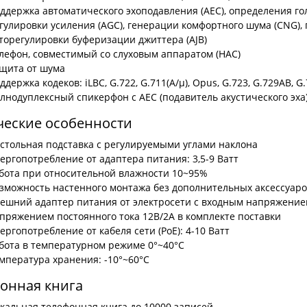
ддержка автоматического эхоподавления (AEC), определения го
гулировки усиления (AGC), генерации комфортного шума (CNG), 
торегулировки буферизации джиттера (AJB)
лефон, совместимый со слуховым аппаратом (HAC)
щита от шума
ддержка кодеков: iLBC, G.722, G.711(A/μ), Opus, G.723, G.729AB, G.
лнодуплексный спикерфон с AEC (подавитель акустического эха
еские особенности
стольная подставка с регулируемыми углами наклона
ергопотребление от адаптера питания: 3,5-9 Ватт
бота при относительной влажности 10~95%
зможность настенного монтажа без дополнительных аксессуаро
ешний адаптер питания от электросети с входным напряжение
пряжением постоянного тока 12В/2А в комплекте поставки
ергопотребление от кабеля сети (PoE): 4-10 Ватт
бота в температурном режиме 0°~40°C
мпература хранения: -10°~60°C
онная книга
кальная телефонная книга до 10000 записей