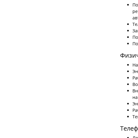
По
ре
ав
Те
За
По
По
Физич
На
Эн
Ра
Во
Вн
на
Эн
Ра
Те
Телеф
Ло