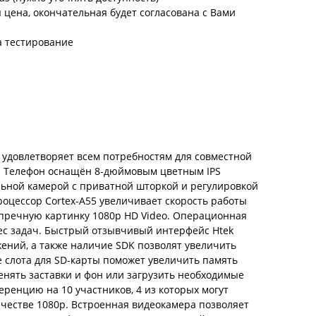
цена, окончательная будет согласована с Вами
а тестирование
й удовлетворяет всем потребностям для совместной
у. Телефон оснащён 8-дюймовым цветным IPS
льной камерой с приватной шторкой и регулировкой
цессор Cortex-A55 увеличивает скорость работы
упречную картинку 1080p HD Video. Операционная
нес задач. Быстрый отзывчивый интерфейс Htek
ний, а также наличие SDK позволят увеличить
 слота для SD-карты поможет увеличить память
енять заставки и фон или загрузить необходимые
ренцию на 10 участников, 4 из которых могут
ачестве 1080p. Встроенная видеокамера позволяет