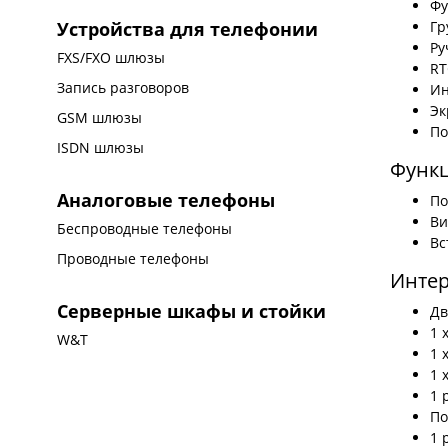
Фу
Гр
Устройства для телефонии
Ру
FXS/FXO шлюзы
RT
Запись разговоров
Ин
Эк
GSM шлюзы
По
ISDN шлюзы
Функц
Аналоговые телефоны
По
Ви
Беспроводные телефоны
Вс
Проводные телефоны
Инте
Серверные шкафы и стойки
Дв
1 
W&T
1 
1 
1 
По
1 