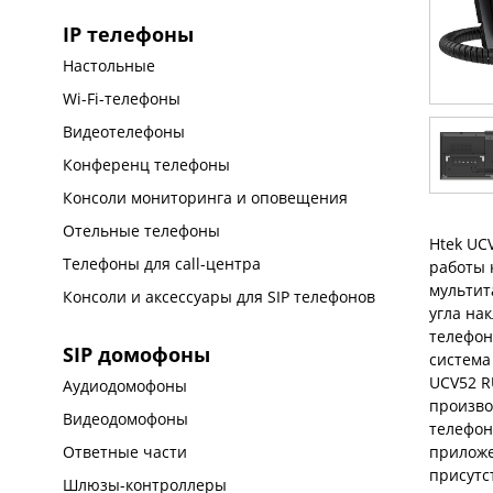
IP телефоны
Настольные
Wi-Fi-телефоны
Видеотелефоны
Конференц телефоны
Консоли мониторинга и оповещения
Отельные телефоны
Htek UC
Телефоны для call-центра
работы 
мультит
Консоли и аксессуары для SIP телефонов
угла на
телефон
SIP домофоны
система
UCV52 R
Аудиодомофоны
произво
Видеодомофоны
телефон
приложе
Ответные части
присутс
Шлюзы-контроллеры