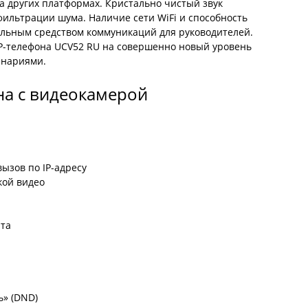
 других платформах. Кристально чистый звук
фильтрации шума. Наличие сети WiFi и способность
сальным средством коммуникаций для руководителей.
P-телефона UCV52 RU на совершенно новый уровень
енариями.
на с видеокамерой
ызов по IP-адресу
кой видео
а
нта
ь» (DND)