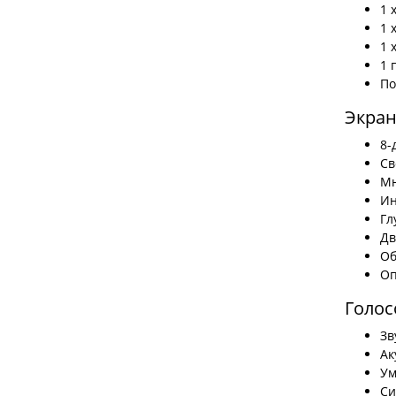
1 
1 
1 
1 
По
Экран
8-
Св
Мн
Ин
Гл
Дв
Об
Оп
Голос
Зв
Ак
Ум
Си