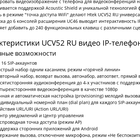
ровать видеоизображение с телефона для видеоконференций на
ивается поддержкой Acoustic Shield и уникальной технологией 
ь в режиме "точка доступа WiFi" делают Htek UCV52 RU универ
ка до 6 консолей расширения UC46 выводит интерактивность I
ляет добавить до 240 функциональных клавиш с различными сц
ктеристики UCV52 RU видео IP-телефо
вные возможности
 16 SIP-аккаунтов
стрый набор одним касанием, режим «горячей линии»
вторный набор, возврат вызова, автонабор, автоответ, прямой в
сятисторонняя аудиоконференция до 4-х участников с поддерж
тырехсторонняя видеоконференция в качестве 1080p
чная и автоматическая настройка (provisioning) мелодий вызов
дивидуальный номерной план (dial plan) для каждого SIP-аккау
йствия URL/URI (Action URL/URI)
нтр уведомлений и Центр управления
спроводная точка доступа (режим AP)
ддержка сторонних приложений для Android
ержание вызова, отключение микрофона, режим «Не беспокоит