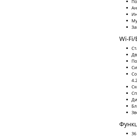
По
Ан
Ин
Му
За
Wi-Fi/
Ст
Дв
По
Си
Со
4.
Ск
Сп
Ди
Бл
Зв
Функ
36