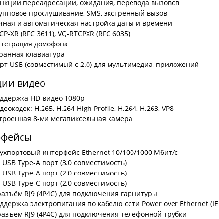
нкции переадресации, ожидания, перевода вызовов
упповое прослушивание, SMS, экстренный вызов
чная и автоматическая настройка даты и времени
CP-XR (RFC 3611), VQ-RTCPXR (RFC 6035)
теграция домофона
ранная клавиатура
рт USB (совместимый с 2.0) для мультимедиа, приложений
ии видео
ддержка HD-видео 1080p
деокодек: H.265, H.264 High Profile, H.264, H.263, VP8
троенная 8-ми мегапиксельная камера
рфейсы
ухпортовый интерфейс Ethernet 10/100/1000 Мбит/с
x USB Type-A порт (3.0 совместимость)
x USB Type-A порт (2.0 совместимость)
x USB Type-C порт (2.0 совместимость)
разъём RJ9 (4P4C) для подключения гарнитуры
ддержка электропитания по кабелю сети Power over Ethernet (IEEE
разъём RJ9 (4P4C) для подключения телефонной трубки