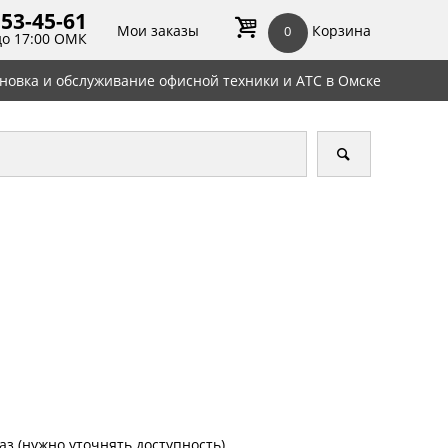
 53-45-
61
Мои заказы
Корзина
0
до 17:00 ОМК
ановка и обслуживание офисной техники и АТС в Омске
аз (нужно уточнять доступность)