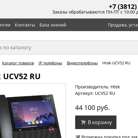
+7 (3812)
Заказы обрабатываются ПН-ПТ с 10:00 
антии
Контакты
База знаний
Продажа, уст
Каталог товаров
IP телефоны
Видеотелефоны
Htek UCV52 RU
 UCV52 RU
Производитель: Htek
Артикул: UCV52 RU
44 100 руб.
В корзину
Возможна покупка под зак