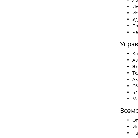
Ин
Ис
Уд
По
Чё
Упра
Ко
Ав
Эк
То
Ав
Сб
Бл
Ма
Возмо
От
Ин
Па