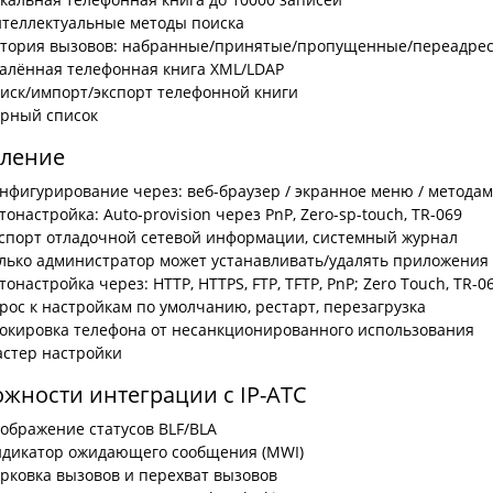
теллектуальные методы поиска
тория вызовов: набранные/принятые/пропущенные/переадре
алённая телефонная книга XML/LDAP
иск/импорт/экспорт телефонной книги
рный список
вление
нфигурирование через: веб-браузер / экранное меню / методам 
тонастройка: Auto-provision через PnP, Zero-sp-touch, TR-069
спорт отладочной сетевой информации, системный журнал
лько администратор может устанавливать/удалять приложения
тонастройка через: HTTP, HTTPS, FTP, TFTP, PnP; Zero Touch, TR-0
рос к настройкам по умолчанию, рестарт, перезагрузка
окировка телефона от несанкционированного использования
стер настройки
жности интеграции с IP-АТС
ображение статусов BLF/BLA
дикатор ожидающего сообщения (MWI)
рковка вызовов и перехват вызовов