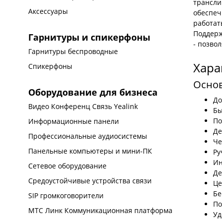
трансли
Аксессуары
обеспеч
работат
Поддерж
Гарнитуры и спикерфоны
- позво
Гарнитуры беспроводные
Хара
Спикерфоны
Осно
Оборудование для бизнеса
До
Видео Конференц Связь Yealink
Бы
По
Информационные панели
Де
Профессиональные аудиосистемы
Че
Панельные компьютеры и мини-ПК
Ру
Ин
Сетевое оборудование
Де
Средоустойчивые устройства связи
Це
Бе
SIP громкоговорители
По
МТС Линк Коммуникационная платформа
Уд