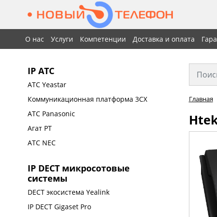
О нас
Услуги
Компетенции
Доставка и оплата
Гар
IP АТС
АТС Yeastar
Коммуникационная платформа 3CX
Главная
АТС Panasonic
Htek
Агат РТ
АТС NEC
IP DECT микросотовые
системы
DECT экосистема Yealink
IP DECT Gigaset Pro