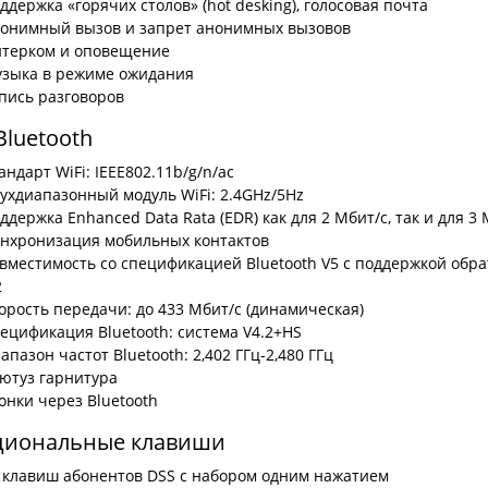
ддержка «горячих столов» (hot desking), голосовая почта
онимный вызов и запрет анонимных вызовов
терком и оповещение
зыка в режиме ожидания
пись разговоров
Bluetooth
андарт WiFi: IEEE802.11b/g/n/ac
ухдиапазонный модуль WiFi: 2.4GHz/5Hz
ддержка Enhanced Data Rata (EDR) как для 2 Мбит/с, так и для 3 
нхронизация мобильных контактов
вместимость со спецификацией Bluetooth V5 с поддержкой обратной
2
орость передачи: до 433 Мбит/с (динамическая)
ецификация Bluetooth: система V4.2+HS
апазон частот Bluetooth: 2,402 ГГц-2,480 ГГц
ютуз гарнитура
онки через Bluetooth
циональные клавиши
 клавиш абонентов DSS с набором одним нажатием