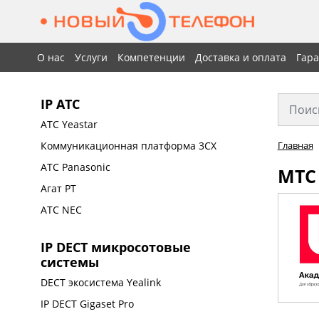
О нас
Услуги
Компетенции
Доставка и оплата
Гар
IP АТС
АТС Yeastar
Коммуникационная платформа 3CX
Главная
АТС Panasonic
МТС
Агат РТ
АТС NEC
IP DECT микросотовые
системы
DECT экосистема Yealink
IP DECT Gigaset Pro