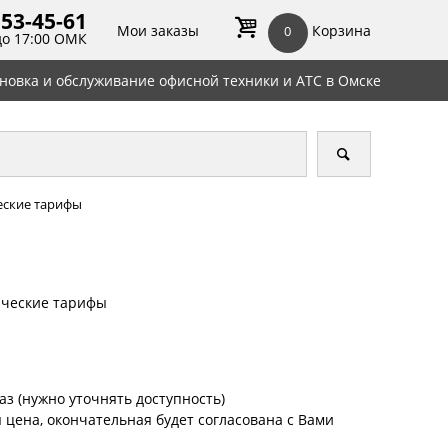
 53-45-
61
Мои заказы
Корзина
0
до 17:00 ОМК
ановка и обслуживание офисной техники и АТС в Омске
еские тарифы
ические тарифы
аз (нужно уточнять доступность)
цена, окончательная будет согласована с Вами