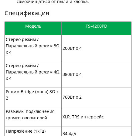
самоочищаться от пыли и хлопка.
Спецификация
Модель
TS-4200PD
Стерео режим /
Параллельный режим 8Ω
200Вт х 4
х 4
Стерео режим /
Параллельный режим 4Ω
380Вт х 4
х 4
Режим Bridge (моно) 8Ω x
760Вт x 2
2
Разъёмы подключения
XLR, TRS интерфейс
громкоговорителей
Напряжение (1кГц)
34.4дБ