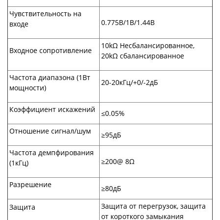
Чувствительность на
0.775В/1В/1.44В
входе
10kΩ Несбалансированное,
Входное сопротивление
20kΩ сбалансированное
Частота диапазона (1Вт
20-20кГц/+0/-2дБ
мощности)
Коэффициент искажений
≤0.05%
Отношение сигнал/шум
≥95дБ
Частота демпфирования
≥200@ 8Ω
(1кГц)
Разрешение
≥80дБ
Защита от перегрузок, защита
Защита
от короткого замыкания