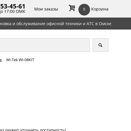
 53-45-
61
Мои заказы
Корзина
0
до 17:00 ОМК
ановка и обслуживание офисной техники и АТС в Омске
е
Wi-Tek WI-08KIT
аз (нужно уточнять доступность)