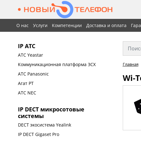
О нас
Услуги
Компетенции
Доставка и оплата
Гар
IP АТС
АТС Yeastar
Коммуникационная платформа 3CX
Главная
АТС Panasonic
Wi-T
Агат РТ
АТС NEC
IP DECT микросотовые
системы
DECT экосистема Yealink
IP DECT Gigaset Pro