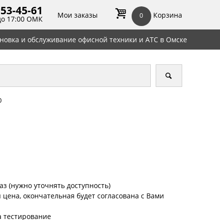
 53-45-
61
Мои заказы
Корзина
0
до 17:00 ОМК
ановка и обслуживание офисной техники и АТС в Омске
0
аз (нужно уточнять доступность)
цена, окончательная будет согласована с Вами
а тестирование