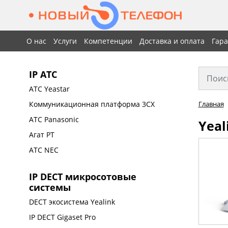
О нас
Услуги
Компетенции
Доставка и оплата
Гар
IP АТС
АТС Yeastar
Коммуникационная платформа 3CX
Главная
АТС Panasonic
Yeal
Агат РТ
АТС NEC
IP DECT микросотовые
системы
DECT экосистема Yealink
IP DECT Gigaset Pro