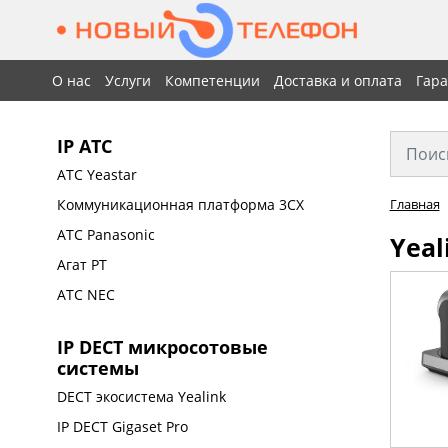
О нас
Услуги
Компетенции
Доставка и оплата
Гар
IP АТС
АТС Yeastar
Коммуникационная платформа 3CX
Главная
АТС Panasonic
Yeal
Агат РТ
АТС NEC
IP DECT микросотовые
системы
DECT экосистема Yealink
IP DECT Gigaset Pro