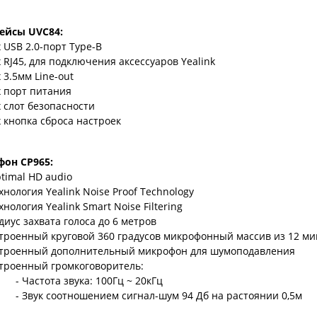
ейсы UVC84:
х USB 2.0-порт Type-B
x RJ45, для подключения аксессуаров Yealink
х 3.5мм Line-out
х порт питания
х слот безопасности
х кнопка сброса настроек
он CP965:
timal HD audio
хнология Yealink Noise Proof Technology
хнология Yealink Smart Noise Filtering
диус захвата голоса до 6 метров
троенный круговой 360 градусов микрофонный массив из 12 м
троенный дополнительный микрофон для шумоподавления
троенный громкоговоритель:
- Частота звука: 100Гц ~ 20кГц
- Звук соотношением сигнал-шум 94 Дб на растоянии 0,5м