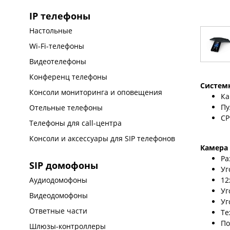
IP телефоны
Настольные
Wi-Fi-телефоны
Видеотелефоны
Конференц телефоны
Систем
Консоли мониторинга и оповещения
Ка
Пу
Отельные телефоны
CP
Телефоны для call-центра
Консоли и аксессуары для SIP телефонов
Камера 
Ра
SIP домофоны
Уг
12
Аудиодомофоны
Уг
Видеодомофоны
Уг
Ответные части
Те
По
Шлюзы-контроллеры