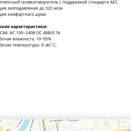
плексный громкоговоритель с поддержкой стандарта AEC
ия эхоподавления до 320 мсек
ция комфортного шума
ские характеристики:
C84: AC 100~240В DC 48В/0.7А
бочая влажность: 10~95%
бочая температура: 0~40˚C;