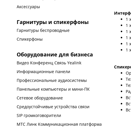
Аксессуары
Интерф
1 
Гарнитуры и спикерфоны
1 
Гарнитуры беспроводные
1 
1 
Спикерфоны
1 
1 
Оборудование для бизнеса
Видео Конференц Связь Yealink
Спикерф
Информационные панели
Op
Те
Профессиональные аудиосистемы
Те
Панельные компьютеры и мини-ПК
Ра
Вс
Сетевое оборудование
Вс
Средоустойчивые устройства связи
Вс
SIP громкоговорители
МТС Линк Коммуникационная платформа