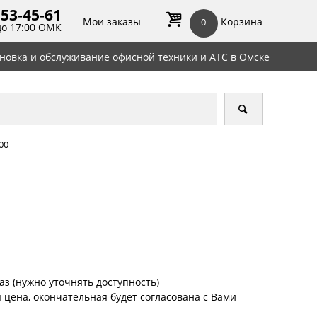
 53-45-
61
Мои заказы
Корзина
0
до 17:00 ОМК
ановка и обслуживание офисной техники и АТС в Омске
00
аз (нужно уточнять доступность)
цена, окончательная будет согласована с Вами