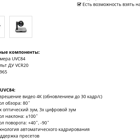
Есть возможность взять н
ные компоненты:
мера UVC84
льт ДУ VCR20
965
UVC84:
зрешение видео 4К (обновлением до 30 кадр/с)
ол обзора: 80˚
x оптический зум, 3х цифровой зум
ол наклона: ±100˚
ол поворота: +40˚, -90˚
хнология автоматического кадрирования
ддержка пресетов