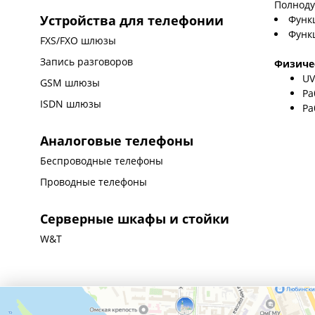
Полноду
Устройства для телефонии
Функц
Функ
FXS/FXO шлюзы
Запись разговоров
Физиче
UV
GSM шлюзы
Ра
ISDN шлюзы
Ра
Аналоговые телефоны
Беспроводные телефоны
Проводные телефоны
Серверные шкафы и стойки
W&T