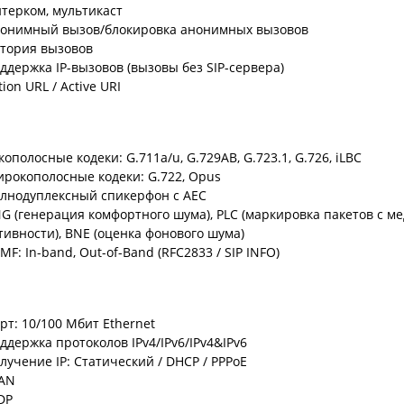
терком, мультикаст
онимный вызов/блокировка анонимных вызовов
тория вызовов
ддержка IP-вызовов (вызовы без SIP-сервера)
tion URL / Active URI
кополосные кодеки: G.711a/u, G.729AB, G.723.1, G.726, iLBC
рокополосные кодеки: G.722, Opus
лнодуплексный спикерфон с AEC
G (генерация комфортного шума), PLC (маркировка пакетов с м
тивности), BNE (оценка фонового шума)
MF: In-band, Out-of-Band (RFC2833 / SIP INFO)
рт: 10/100 Мбит Ethernet
ддержка протоколов IPv4/IPv6/IPv4&IPv6
лучение IP: Статический / DHCP / PPPoE
AN
DP