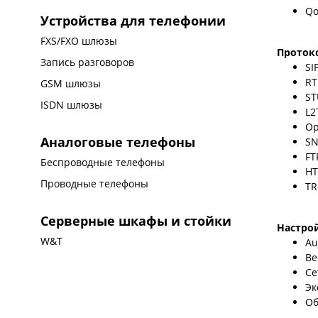
Qo
Устройства для телефонии
FXS/FXO шлюзы
Проток
Запись разговоров
SI
RT
GSM шлюзы
S
ISDN шлюзы
L2
Op
Аналоговые телефоны
SN
FT
Беспроводные телефоны
HT
Проводные телефоны
TR
Серверные шкафы и стойки
Настро
W&T
Au
Ве
Се
Эк
Об