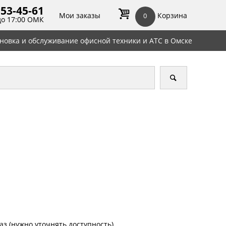
 53-45-
61
Мои заказы
Корзина
0
до 17:00 ОМК
ановка и обслуживание офисной техники и АТС в Омске
аз (нужно уточнять доступность)