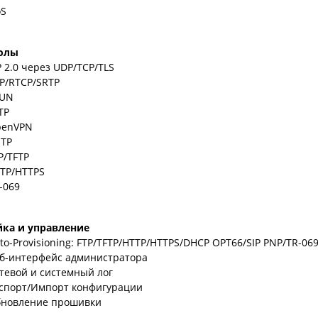
S
олы
P 2.0 через UDP/TCP/TLS
P/RTCP/SRTP
TUN
TP
enVPN
TP
P/TFTP
TP/HTTPS
-069
йка и управление
to-Provisioning: FTP/TFTP/HTTP/HTTPS/DHCP OPT66/SIP PNP/TR-06
б-интерфейс администратора
тевой и системный лог
спорт/Импорт конфигурации
новление прошивки