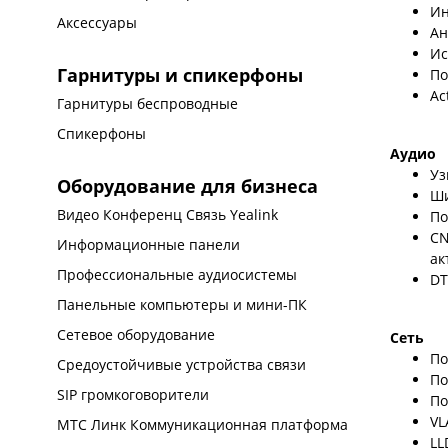
Ин
Аксессуары
Ан
Ис
Гарнитуры и спикерфоны
По
Ac
Гарнитуры беспроводные
Спикерфоны
Аудио
Уз
Оборудование для бизнеса
Ши
Видео Конференц Связь Yealink
По
CN
Информационные панели
ак
Профессиональные аудиосистемы
DT
Панельные компьютеры и мини-ПК
Сетевое оборудование
Сеть
По
Средоустойчивые устройства связи
По
SIP громкоговорители
По
VL
МТС Линк Коммуникационная платформа
LL