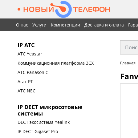
О нас
Услуги
Компетенции
Доставка и оплата
Гар
IP АТС
АТС Yeastar
Коммуникационная платформа 3CX
Главная
АТС Panasonic
Fanv
Агат РТ
АТС NEC
IP DECT микросотовые
системы
DECT экосистема Yealink
IP DECT Gigaset Pro