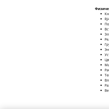
Физиче
Кн
RJ
По
Вс
Эл
Ре
Гр
Эн
Ус
Цв
Ма
Ра
Те
Вл
Ра
Ве