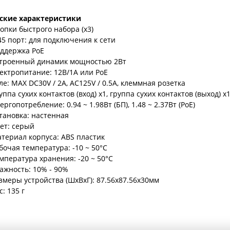
ские характеристики
опки быстрого набора (x3)
45 порт: для подключения к сети
ддержка PoE
троенный динамик мощностью 2Вт
ектропитание: 12В/1А или PoE
ле: MAX DC30V / 2A, AC125V / 0.5A, клеммная розетка
уппа сухих контактов (вход) x1, группа сухих контактов (выход) x
ергопотребление: 0.94 ~ 1.98Вт (БП), 1.48 ~ 2.37Вт (PoE)
тановка: настенная
ет: серый
териал корпуса: ABS пластик
бочая температура: -10 ~ 50°C
мпература хранения: -20 ~ 50°C
ажность: 10% - 90%
змеры устройства (ШхВхГ): 87.56х87.56х30мм
с: 135 г