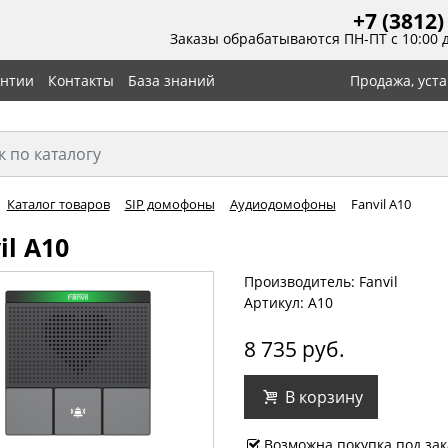
+7 (3812)
Заказы обрабатываются ПН-ПТ с 10:00 
антии
Контакты
База знаний
Продажа, уст
Каталог товаров
SIP домофоны
Аудиодомофоны
Fanvil A10
il A10
Производитель: Fanvil
Артикул: A10
8 735 руб.
В корзину
Возможна покупка под зак