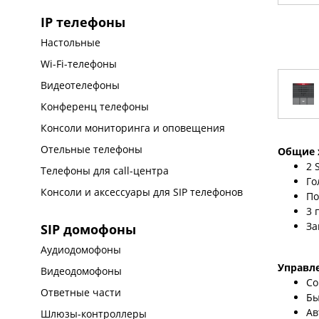
IP телефоны
Настольные
Wi-Fi-телефоны
Видеотелефоны
Конференц телефоны
Консоли мониторинга и оповещения
Отельные телефоны
Общие 
2 
Телефоны для call-центра
Го
Консоли и аксессуары для SIP телефонов
По
3 
За
SIP домофоны
Аудиодомофоны
Управл
Видеодомофоны
Со
Ответные части
Бы
Ав
Шлюзы-контроллеры