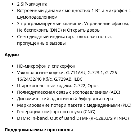
2 SIP-аккаунта
Встроенный динамик мощностью 1 Вт и микрофон с
шумоподавлением
3 программируемые клавиши: Управление офисом,
Не беспокоить (DND) и Открыть дверь
Светодиодный индикатор: голосовая почта,
пропущенные вызовы
Аудио
HD-микрофон и спикерфон
Узкополосные кодеки: G.711A/U, G.723.1, G.726-
16/24/32/40 Кб/с, G.729AB, iLBC
Широкополосные кодеки: G.722, Opus
Полнодуплексная связь с эхоподавлением (AEC)
Динамический адаптивный буфер джиттера
Маркирование потери пакета с медиаданными (PLC)
Генерация комфортного шума (CNG)
DTMF: In-band, Out of Band DTMF (RFC2833/SIP INFO)
Поддерживаемые протоколы