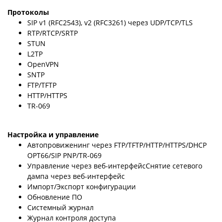
Протоколы
SIP v1 (RFC2543), v2 (RFC3261) через UDP/TCP/TLS
RTP/RTCP/SRTP
STUN
L2TP
OpenVPN
SNTP
FTP/TFTP
HTTP/HTTPS
TR-069
Настройка и управление
Автопровиженинг через FTP/TFTP/HTTP/HTTPS/DHCP
OPT66/SIP PNP/TR-069
Управление через веб-интерфейс
Снятие сетевого
дампа через веб-интерфейс
Импорт/Экспорт конфигурации
Обновление ПО
Системный журнал
Журнал контроля доступа