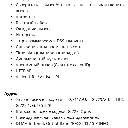
Совершить вызов/ответить на вызов/отклонить
вызов
Автоответ
Быстрый набор
Ожидание вызова
Интерком
1 программируемая DSS-клавиша
Синхронизация времени по сети
Time plan (планировщик задач)
Динамический мультикаст
Анонимный вызов (Скрытие caller ID)
HTTP API
Action URL / Active URI
Аудио
Узкополосные кодеки: G.711A/U, G.729A/B, iLBC,
G.723.1, G.726-32K
Широкополосные кодеки: G.722, Opus
Полнодуплексная связь с эхоподавлением
DTMF: In-band, Out-of-Band (RFC2833 / SIP INFO)