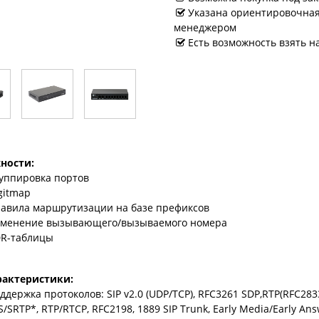
Указана ориентировочная 
менеджером
Есть возможность взять н
ности:
уппировка портов
gitmap
авила маршрутизации на базе префиксов
менение вызывающего/вызываемого номера
R-таблицы
рактеристики:
ддержка протоколов: SIP v2.0 (UDP/TCP), RFC3261 SDP,RTP(RFC2833),
S/SRTP*, RTP/RTCP, RFC2198, 1889 SIP Trunk, Early Media/Early Ans