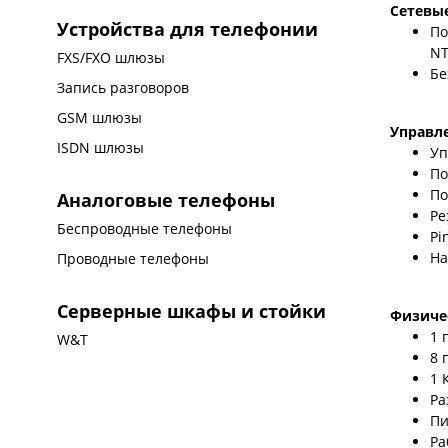
Сетевые
Устройства для телефонии
По
NT
FXS/FXO шлюзы
Бе
Запись разговоров
GSM шлюзы
Управл
ISDN шлюзы
Уп
По
По
Аналоговые телефоны
Ре
Беспроводные телефоны
Pi
На
Проводные телефоны
Серверные шкафы и стойки
Физиче
1 
W&T
8 
1 
Ра
Пи
Ра