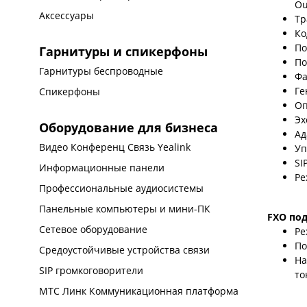
Ou
Аксессуары
Тр
Ко
По
Гарнитуры и спикерфоны
По
Гарнитуры беспроводные
Фа
Ге
Спикерфоны
Оп
Эх
Оборудование для бизнеса
Ад
Видео Конференц Связь Yealink
Уп
SI
Информационные панели
Ре
Профессиональные аудиосистемы
Панельные компьютеры и мини-ПК
FXO по
Сетевое оборудование
Ре
По
Средоустойчивые устройства связи
На
SIP громкоговорители
то
МТС Линк Коммуникационная платформа