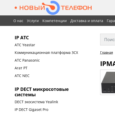
О нас
Услуги
Компетенции
Доставка и оплата
Гар
IP АТС
АТС Yeastar
Коммуникационная платформа 3CX
Главная
АТС Panasonic
IPM
Агат РТ
АТС NEC
IP DECT микросотовые
системы
DECT экосистема Yealink
IP DECT Gigaset Pro