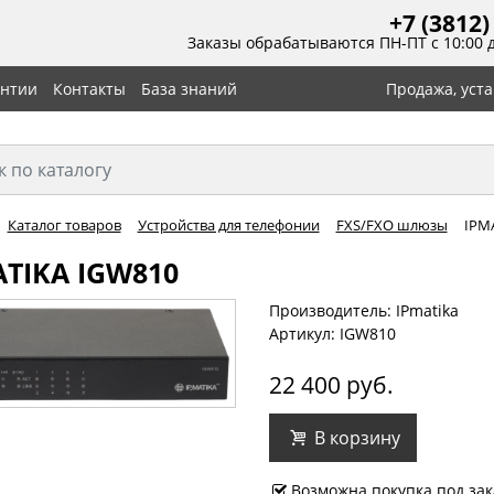
+7 (3812)
Заказы обрабатываются ПН-ПТ с 10:00 
антии
Контакты
База знаний
Продажа, уст
Каталог товаров
Устройства для телефонии
FXS/FXO шлюзы
IPM
ATIKA IGW810
Производитель: IPmatika
Артикул: IGW810
22 400 руб.
В корзину
Возможна покупка под зак