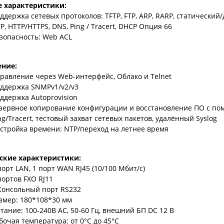
 характеристики:
ддержка сетевых протоколов: TFTP, FTP, ARP, RARP, статический/д
P, HTTP/HTTPS, DNS, Ping / Tracert, DHCP Опция 66
зопасность: Web ACL
ение:
равление через Web-интерфейс, Облако и Telnet
ддержка SNMPv1/v2/v3
ддержка Autoprovision
зервное копирование конфигурации и восстановление ПО с п
ng/Tracert, тестовый захват сетевых пакетов, удалённый Syslog
стройка времени: NTP/переход на летнее время
ские характеристики:
порт LAN, 1 порт WAN RJ45 (10/100 Мбит/с)
портов FXO RJ11
Консольный порт RS232
змер: 180*108*30 мм
тание: 100-240В AC, 50-60 Гц, внешний БП DC 12 В
бочая температура: от 0°C до 45°C