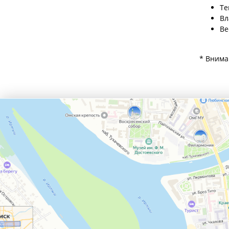
Те
Вл
Ве
* Внима