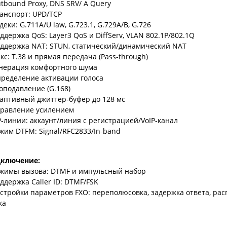
tbound Proxy, DNS SRV/ A Query
анспорт: UPD/TCP
деки: G.711A/U law, G.723.1, G.729A/B, G.726
ддержка QoS: Layer3 QoS и DiffServ, VLAN 802.1P/802.1Q
ддержка NAT: STUN, статический/динамический NAT
кс: T.38 и прямая передача (Pass-through)
нерация комфортного шума
ределение активации голоса
оподавление (G.168)
аптивный джиттер-буфер до 128 мс
равление усилением
P-линии: аккаунт/линия с регистрацией/VoIP-канал
жим DTFM: Signal/RFC2833/In-band
дключение:
жимы вызова: DTMF и импульсный набор
ддержка Caller ID: DTMF/FSK
стройки параметров FXO: переполюсовка, задержка ответа, рас
ка