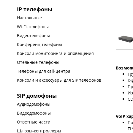
IP телефоны
Настольные
Wi-Fi-телефоны
Видеотелефоны
Конференц телефоны
Консоли мониторинга и оповещения
Отельные телефоны
Возмож
Телефоны для call-центра
Гр
Консоли и аксессуары для SIP телефонов
Di
Пр
Из
SIP домофоны
CD
Аудиодомофоны
Видеодомофоны
VoIP ха
Ответные части
По
TL
Шлюзы-контроллеры