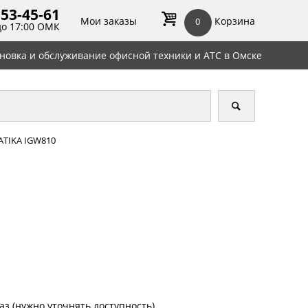
 53-45-
61
Мои заказы
Корзина
0
до 17:00 ОМК
ановка и обслуживание офисной техники и АТС в Омске
ATIKA IGW810
аз (нужно уточнять доступность)