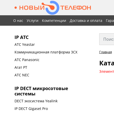
О нас
Услуги
Компетенции
Доставка и оплата
Гар
IP АТС
АТС Yeastar
Коммуникационная платформа 3CX
Главная
АТС Panasonic
Ката
Агат РТ
Элемент
АТС NEC
IP DECT микросотовые
системы
DECT экосистема Yealink
IP DECT Gigaset Pro