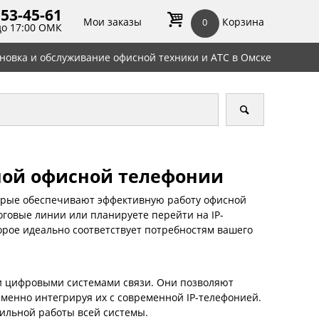
 53-45-
61
Мои заказы
Корзина
0
до 17:00 ОМК
ановка и обслуживание офисной техники и АТС в Омске
ной офисной телефонии
торые обеспечивают эффективную работу офисной
оговые линии или планируете перейти на IP-
орое идеально соответствует потребностям вашего
и цифровыми системами связи. Они позволяют
менно интегрируя их с современной IP-телефонией.
ильной работы всей системы.