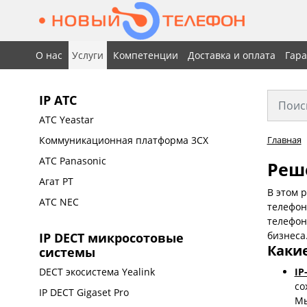
О нас
Услуги
Компетенции
Доставка и оплата
Гар
IP АТС
АТС Yeastar
Коммуникационная платформа 3CX
Главная
АТС Panasonic
Реш
Агат РТ
В этом 
АТС NEC
телефон
телефон
бизнеса
IP DECT микросотовые
Какие
системы
I
DECT экосистема Yealink
со
IP DECT Gigaset Pro
Мы