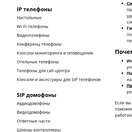
Си
IP телефоны
пр
уд
Настольные
со
Wi-Fi-телефоны
Ги
по
Видеотелефоны
пе
Конференц телефоны
Поче
Консоли мониторинга и оповещения
Ин
Отельные телефоны
уч
Телефоны для call-центра
По
на
Консоли и аксессуары для SIP телефонов
Пр
ре
SIP домофоны
Если вы
Аудиодомофоны
поможем
Видеодомофоны
работал
Ответные части
Шлюзы-контроллеры