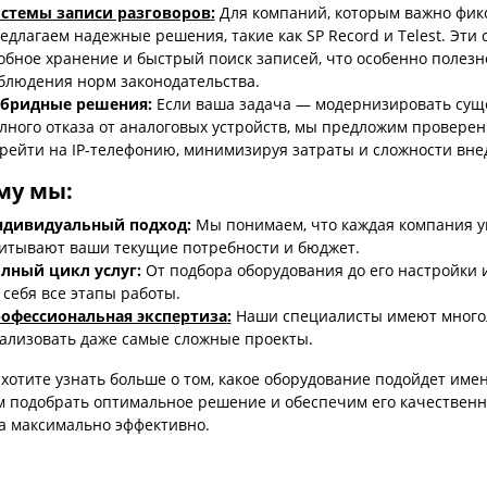
стемы записи разговоров
:
Для компаний, которым важно фикс
едлагаем надежные решения, такие как SP Record и Telest. Эт
обное хранение и быстрый поиск записей, что особенно полезн
блюдения норм законодательства.
бридные решения
:
Если ваша задача — модернизировать сущ
лного отказа от аналоговых устройств, мы предложим провере
рейти на IP-телефонию, минимизируя затраты и сложности вне
му мы:
дивидуальный подход
:
Мы понимаем, что каждая компания у
итывают ваши текущие потребности и бюджет.
лный цикл услуг
:
От подбора оборудования до его настройки
 себя все этапы работы.
офессиональная экспертиза
:
Наши специалисты имеют многол
ализовать даже самые сложные проекты.
 хотите узнать больше о том, какое оборудование подойдет име
 подобрать оптимальное решение и обеспечим его качественн
а максимально эффективно.