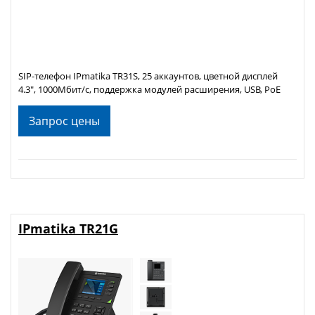
SIP-телефон IPmatika TR31S, 25 аккаунтов, цветной дисплей
4.3", 1000Мбит/с, поддержка модулей расширения, USB, PoE
Запрос цены
IPmatika TR21G