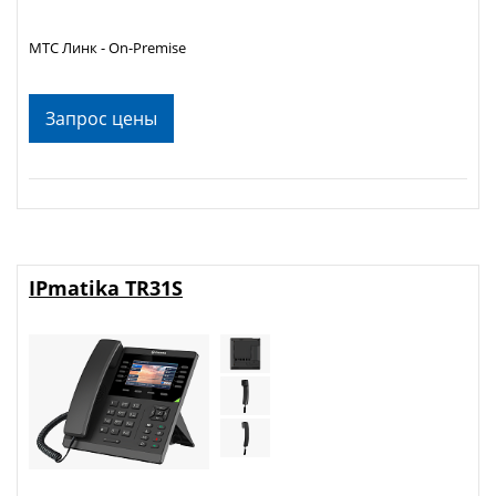
МТС Линк - On-Premise
Запрос цены
IPmatika TR31S