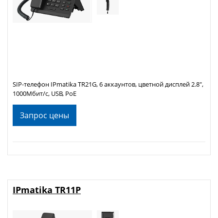
SIP-телефон IPmatika TR21G, 6 аккаунтов, цветной дисплей 2.8",
1000Мбит/с, USB, PoE
Запрос цены
IPmatika TR11P