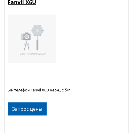
Fanvil X6U
SIP телефон Fanvil X6U черн., с б/п
Запрос цены