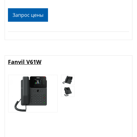
Запрос цены
Fanvil V61W